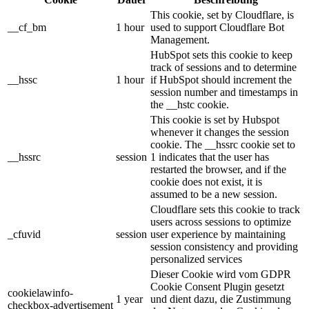
This cookie, set by Cloudflare, is
__cf_bm
1 hour
used to support Cloudflare Bot
Management.
HubSpot sets this cookie to keep
track of sessions and to determine
__hssc
1 hour
if HubSpot should increment the
session number and timestamps in
the __hstc cookie.
This cookie is set by Hubspot
whenever it changes the session
cookie. The __hssrc cookie set to
__hssrc
session
1 indicates that the user has
restarted the browser, and if the
cookie does not exist, it is
assumed to be a new session.
Cloudflare sets this cookie to track
users across sessions to optimize
_cfuvid
session
user experience by maintaining
session consistency and providing
personalized services
Dieser Cookie wird vom GDPR
Cookie Consent Plugin gesetzt
cookielawinfo-
1 year
und dient dazu, die Zustimmung
checkbox-advertisement