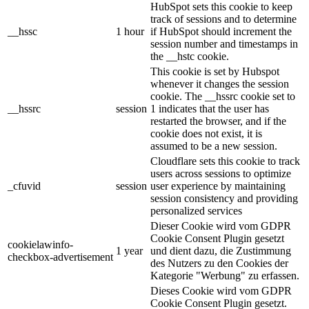
HubSpot sets this cookie to keep
track of sessions and to determine
__hssc
1 hour
if HubSpot should increment the
session number and timestamps in
the __hstc cookie.
This cookie is set by Hubspot
whenever it changes the session
cookie. The __hssrc cookie set to
__hssrc
session
1 indicates that the user has
restarted the browser, and if the
cookie does not exist, it is
assumed to be a new session.
Cloudflare sets this cookie to track
users across sessions to optimize
_cfuvid
session
user experience by maintaining
session consistency and providing
personalized services
Dieser Cookie wird vom GDPR
Cookie Consent Plugin gesetzt
cookielawinfo-
1 year
und dient dazu, die Zustimmung
checkbox-advertisement
des Nutzers zu den Cookies der
Kategorie "Werbung" zu erfassen.
Dieses Cookie wird vom GDPR
Cookie Consent Plugin gesetzt.