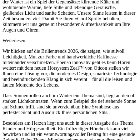
der Winter ist ein Spiel der Gegensätze: klirrende Kälte und
wohltuende Wärme, tiefe Stille und lebendige Geräusche,
gleißendes Licht und sanfte Schatten. Unsere Sinne leisten in dieser
Zeit besonders viel. Damit Sie Ihren »Cool Spirit« behalten,
kümmern wir uns gerne mit besonderer Aufmerksamkeit um Ihre
Augen und Ohren.
Weiterlesen
Wir blicken auf die Brillentrends 2026, die zeigen, wie stilvoll
Leichtigkeit, Mut zur Farbe und handwerkliche Raffinesse
miteinander verschmelzen. Ebenso innovativ geht es beim Hören
weiter: mit dem neuen Hörsystem Zeal™ von Oticon stellen wir
Ihnen eine Lösung vor, die modernes Design, smarteste Technologie
und beeindruckenden Klang in sich vereint – für all die leisen und
lauten Momente des Lebens.
Dass Sonnenbrillen auch im Winter ein Thema sind, liegt an den oft
starken Lichtkontrasten. Wenn zum Beispiel die tief stehende Sonne
auf Schnee trifft, sind sie unverzichtbar. Eine Symbiose aus
perfekter Sicht und Ausdruck Ihres persönlichen Stils.
Besonders am Herzen liegt uns auch in dieser Ausgabe das Thema
Kinder und Hörgesundheit. Ein frühzeitiger Hörcheck kann viel
bewirken und ist ein verantwortungsvoller Beitrag für eine gesunde
Zukunft. Beim Thema Migräne zeigen wir, wie eng diese mit