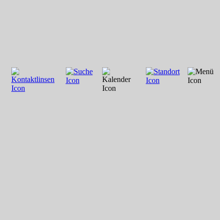
Zum Inhalt springen
>>
Store
Hösbach
Kontakt
Erlebniswelt
Impressionen
Mitarbeiter
Terminplaner