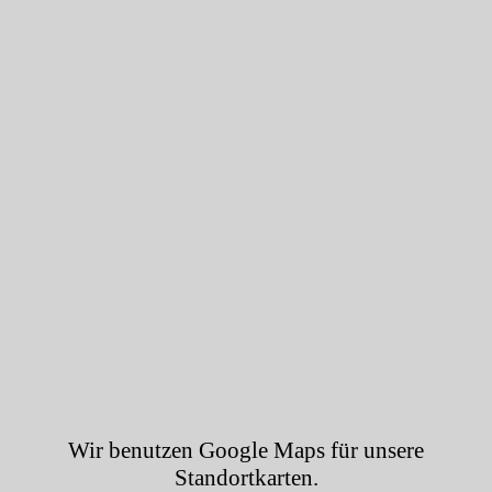
SONSTIGE PARKMÖGLICHKEITEN
– Parkbuchten an der Hauptstraße
Lageplan / HÖSBACH HAUPTSTRASSE
Letter
Box
Neue Kollektionen, Angebote, Events und Informationen – bleiben
Sie in Verbindung mit SCHWIND Sehen & Hören.
newsletter abonnieren
Wir benutzen Google Maps für unsere
*) Pflichtfeld
Standortkarten.