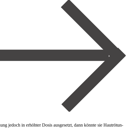
ng je­doch in er­höh­ter Do­sis aus­ge­setzt, dann könn­te sie Haut­rö­tun­