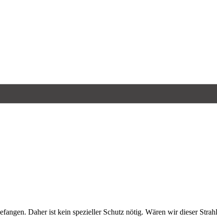
gen. Da­her ist kein spe­zi­el­ler Schutz nö­tig. Wä­ren wir die­ser Strah­lu