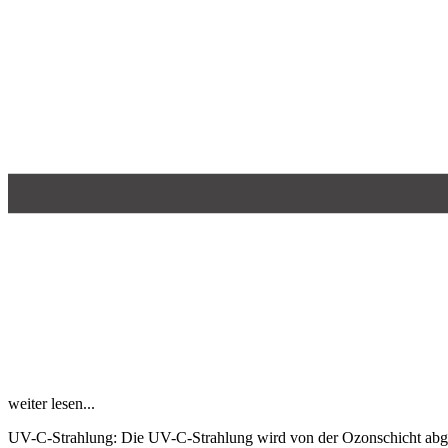
weiter lesen...
UV-C-Strahlung:
Die UV-C-Strah­lung wird von der Ozon­schicht ab­ge­fan­