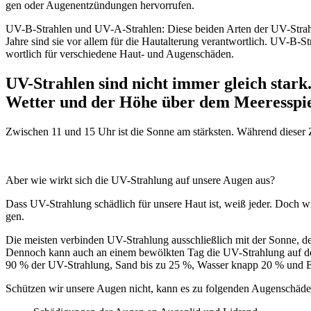
gen oder Au­gen­ent­zün­dun­gen her­vor­ru­fen.
UV-B-Strahlen und UV-A-Strahlen:
Die­se bei­den Ar­ten der UV-Strah­
Jah­re sind sie vor al­lem für die Haut­al­te­rung ver­ant­wort­lich. UV-B-Str
wort­lich für ver­schie­de­ne Haut- und Au­gen­schä­den.
UV-Strahlen sind nicht immer gleich stark.
Wetter und der Höhe über dem Meeresspie
Zwischen 11 und 15 Uhr ist die Sonne am stärksten. Während dieser Z
Aber wie wirkt sich die UV-Strahlung auf unsere Augen aus?
Dass UV-Strah­lung schäd­lich für un­se­re Haut ist, weiß je­der. Doch wi
gen.
Die meis­ten ver­bin­den UV-Strah­lung aus­schließ­lich mit der Son­ne,
Den­noch kann auch an ei­nem be­wölk­ten Tag die UV-Strah­lung auf der E
90 % der UV-Strah­lung, Sand bis zu 25 %, Was­ser knapp 20 % und Be­to
Schützen wir unsere Augen nicht, kann es zu folgenden Augenschä