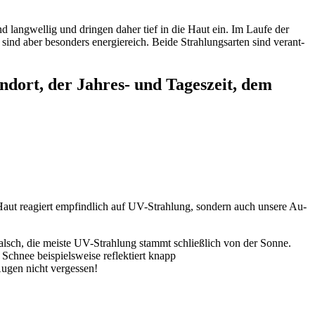
 lang­wel­lig und drin­gen da­her tief in die Haut ein. Im Lau­fe der
sind aber be­son­ders en­er­gie­reich. Bei­de Strah­lungs­ar­ten sind ver­ant­
andort, der Jahres- und Tageszeit, dem
aut re­agiert emp­find­lich auf UV-Strah­lung, son­dern auch un­se­re Au­
alsch, die meis­te UV-Strah­lung stammt schließ­lich von der Son­ne.
hnee bei­spiels­wei­se re­flek­tiert knapp
­gen nicht ver­ges­sen!