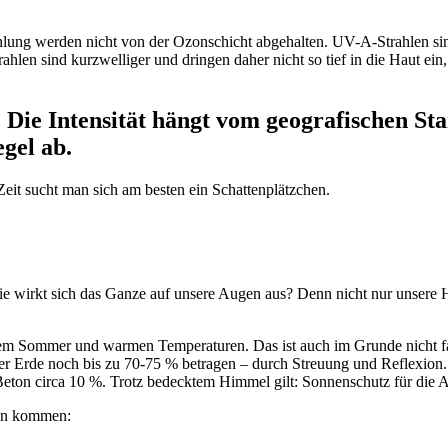
lung wer­den nicht von der Ozon­schicht ab­ge­hal­ten. UV-A-Strah­len sind
ah­len sind kurz­wel­li­ger und drin­gen da­her nicht so tief in die Haut ein, 
 Die Intensität hängt vom geografischen St
gel ab.
eit sucht man sich am besten ein Schattenplätzchen.
e wirkt sich das Gan­ze auf un­se­re Au­gen aus? Denn nicht nur un­se­re H
 dem Som­mer und war­men Tem­pe­ra­tu­ren. Das ist auch im Grun­de nicht f
rde noch bis zu 70-75 % be­tra­gen – durch Streu­ung und Re­fle­xi­on. Sc
n cir­ca 10 %. Trotz be­deck­tem Him­mel gilt: Son­nen­schutz für die Au
den kommen: